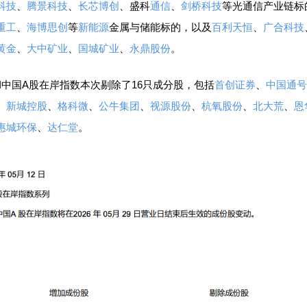
科技
、
腾景科技
、
长芯博创
、盛科
通信
、
剑桥科技
等光通信产业链标
重工
、
海博思创
等
新能源
金属与储能标的，以及
百利天恒
、
广合科技
黄金
、
大中矿业
、
国城矿业
、
永鼎股份
。
中国A股在岸指数本次剔除了16只成分股，包括
首创证券
、
中国通号
、
新城控股
、
格科微
、
公牛集团
、
视源股份
、
杭氧股份
、
北大荒
、
恩
惠城环保
、
达仁堂
。