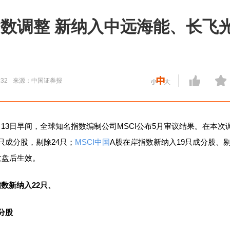
I指数调整 新纳入中远海能、长飞光
:32
来源：中国证券报
3日早间，全球知名指数编制公司MSCI公布5月审议结果。在本次
只成分股，剔除24只；
MSCI中国
A股在岸指数新纳入19只成分股、剔
收盘后生效。
指数新纳入22只、
分股