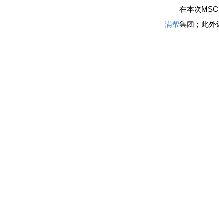
在本次MSCI
满帮
集团；此外