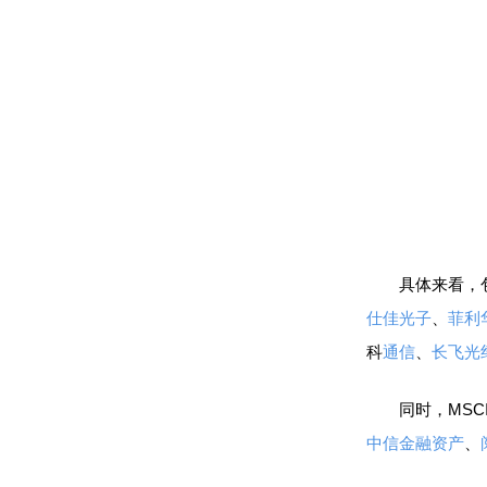
具体来看，
仕佳光子
、
菲利
科
通信
、
长飞光
同时，MSCI
中信金融资产
、