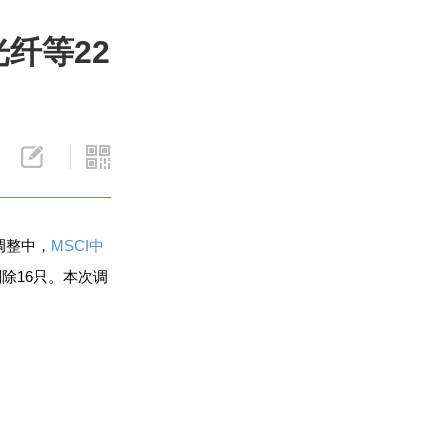
纤等22
调整中，
MSCI中
除16只。本次调