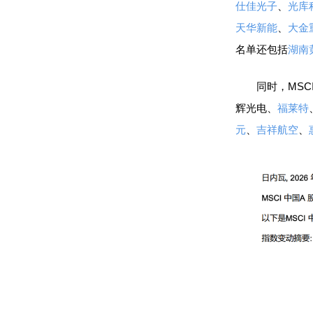
仕佳光子
、
光库
天华新能
、
大金
名单还包括
湖南
同时，MSCI
辉光电、
福莱特
元
、
吉祥航空
、