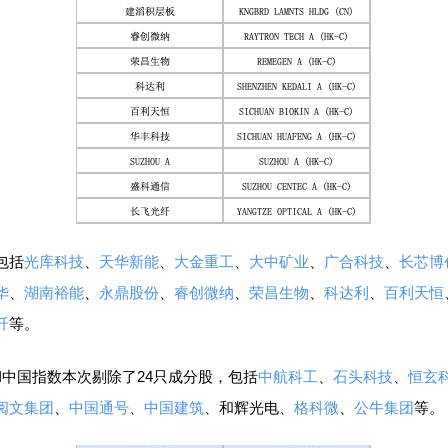
包括
光库科技
、
天华新能
、
大金重工
、
大中矿业
、
广合科技
、
长芯博
华
、
湖南裕能
、
永鼎股份
、
睿创微纳
、
荣昌生物
、
科达利
、
百利天恒
纤
等。
中国指数本次剔除了24只成分股，包括
中航科工
、
石头科技
、
恒玄
阅文集团
、
中国通号
、
中国建筑
、和辉光电、
格科微
、
公牛集团
等。