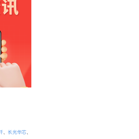
纤
、
长光华芯
、