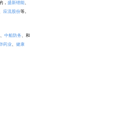
的，
盛新锂能
、
、
应流股份
等。
、
中船防务
、和
华药业
、
健康