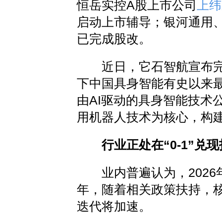
恒岳实控A股上市公司
上纬
启动上市辅导；银河通用
已完成股改。
近日，它石智航宣布完成超
下中国具身智能有史以来
由AI驱动的具身智能技术
用机器人技术为核心，构
行业正处在“0-1”兑
业内普遍认为，2026
年，随着相关政策扶持，
迭代将加速。