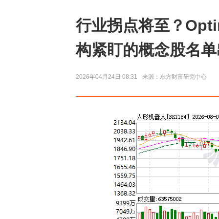
行业拐点将至？Opti
构紧盯的概念股名单
2026年04月24日 08:31
来源：东方财富研究中心