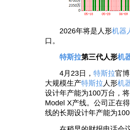
2026年将是人形
机器
口。
特斯拉
第三代人形
机
4月23日，
特斯拉
官博
大规模生产
特斯拉
人形
机
设计年产能为100万台，将
Model X产线。公司正
线的长期设计年产能为100
在稍早的财报电话会议上，