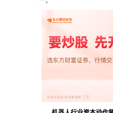
一。
机器人行业资本动作