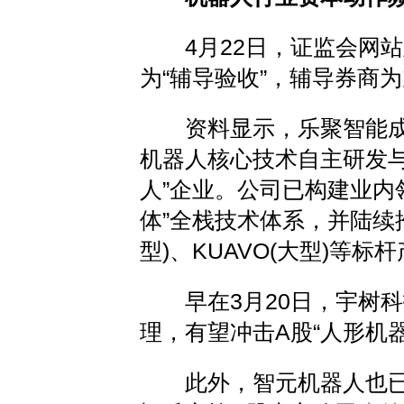
4月22日，证监会网站
为“辅导验收”，辅导券商为
资料显示，乐聚智能成立
机器人核心技术自主研发
人”企业。公司已构建业内领
体”全栈技术体系，并陆续推出
型)、KUAVO(大型)等标
早在3月20日，宇树科
理，有望冲击A股“人形机
此外，智元机器人也已